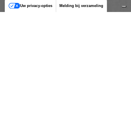
Uw privacy-opties
Melding bij verzameling
Williams & Koch
Der anodische Effekt, ohne Anodisierung
Anodische Farben bieten eine elegante und langlebige Metalloberfläche,
aber nicht alle Materialien sind für die Anodisierung geeignet. Als Alternative
bieten wir nahezu jede anodische Farbe in Nasslack an. Diese Lacke sind ideal
für sowohl Innen- als auch Außenanwendungen und können auf
verschiedenen Untergründen wie PVC, Aluminium, Metall und MDF
aufgetragen werden. So schaffen Sie eine perfekte Farbkoordination in
jedem Projekt.