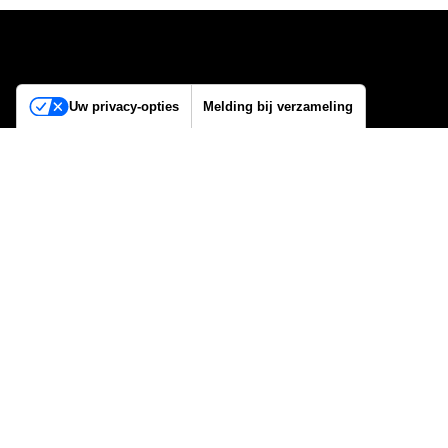
Uw privacy-opties
Melding bij verzameling
Williams & Koch
Pluim 1
BE-8550 Zwevegem
+32 (0)56 36 07 74
BE0463.091.064