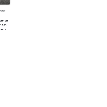
baar
denken
 Koch
nier. ​