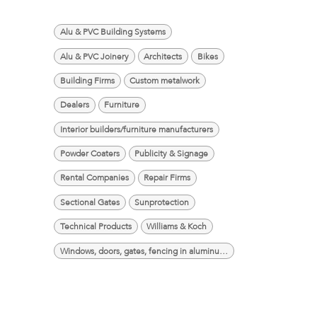
Alu & PVC Building Systems
Alu & PVC Joinery
Architects
Bikes
Building Firms
Custom metalwork
Dealers
Furniture
Interior builders/furniture manufacturers
Powder Coaters
Publicity & Signage
Rental Companies
Repair Firms
Sectional Gates
Sunprotection
Technical Products
Williams & Koch
Windows, doors, gates, fencing in aluminum, PVC, and steel